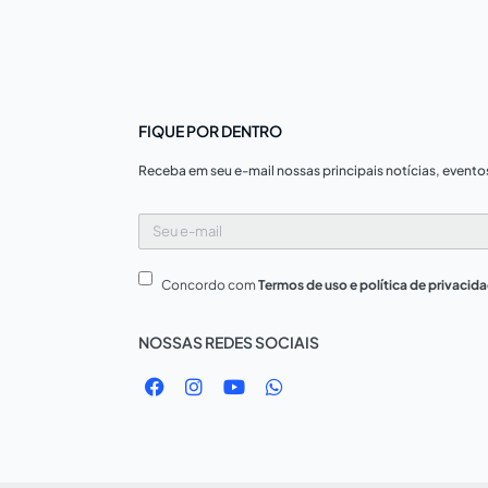
FIQUE POR DENTRO
Receba em seu e-mail nossas principais notícias, evento
Seu
e-
mail
Concordo com
Termos de uso e política de privacid
NOSSAS REDES SOCIAIS
F
I
Y
W
a
n
o
h
c
s
u
a
e
t
t
t
b
a
u
s
o
g
b
a