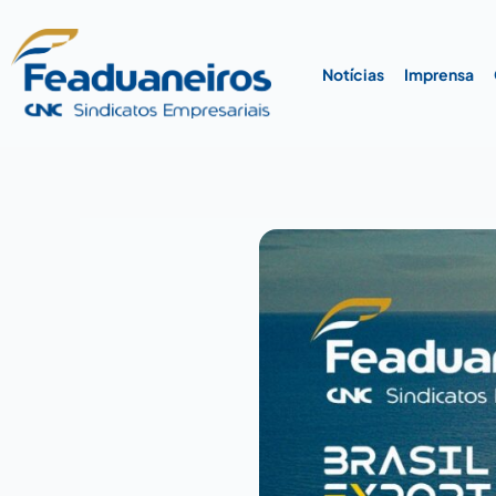
Ir
para
o
Notícias
Imprensa
conteúdo