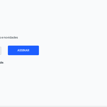
s e novidades
ASSINAR
ade
.