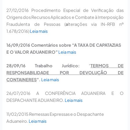
27/12/2016
Procedimento Especial de Verificação das
Origens dos Recursos Aplicados e Combate à Interposição
Fraudulenta de Pessoas (
a
lterações via IN-RFB nº
1.678/2016)
Leia mais
16/09/2016
Comentários sobre “A TAXA DE CAPATAZIAS
E O VALOR ADUANEIRO”
Leia mais
28/09/16
Trabalho Jurídico:
“
TERMOS DE
RESPONSABILIDADE POR DEVOLUÇÃO DE
CONTAINERES
”.
Leia mais
26/07/2016
A CONFERÊNCIA ADUANEIRA E O
DESPACHANTE ADUANEIRO.
Leia mais
11/02/2015
Remessas Expressas e o Despachante
Aduaneiro.
Leia mais