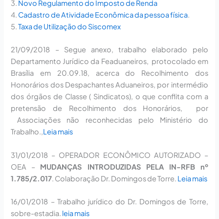
3.
Novo Regulamento do Imposto de Renda
4.
Cadastro de Atividade Econômica da pessoa física
.
5.
Taxa de Utilização do Siscomex
21/09/2018
– Segue anexo, trabalho elaborado pelo
Departamento Jurídico da Feaduaneiros, protocolado em
Brasília em 20.09.18, acerca do Recolhimento dos
Honorários dos Despachantes Aduaneiros, por intermédio
dos órgãos de Classe ( Sindicatos), o que conflita com a
pretensão de Recolhimento dos Honorários, por
Associações não reconhecidas pelo Ministério do
Trabalho.,
Leia mais
31/01/2018
– OPERADOR ECONÔMICO AUTORIZADO –
OEA –
MUDANÇAS INTRODUZIDAS PELA IN-RFB nº
1.785/2.017
. Colaboração Dr. Domingos de Torre.
Leia mais
16/01/2018
– Trabalho jurídico do Dr. Domingos de Torre,
sobre-estadia.
leia mais