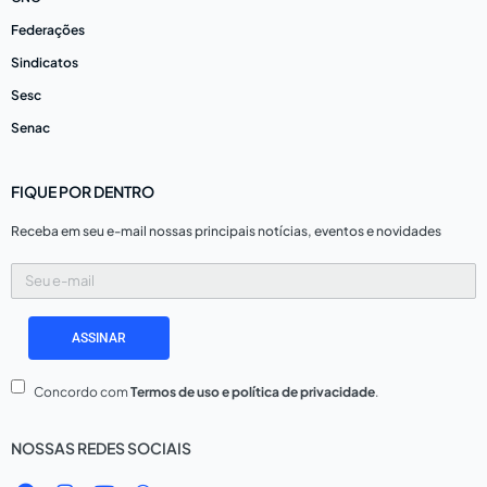
Federações
Sindicatos
Sesc
Senac
FIQUE POR DENTRO
Receba em seu e-mail nossas principais notícias, eventos e novidades
Seu
e-
mail
ASSINAR
Concordo com
Termos de uso e política de privacidade
.
NOSSAS REDES SOCIAIS
F
I
Y
W