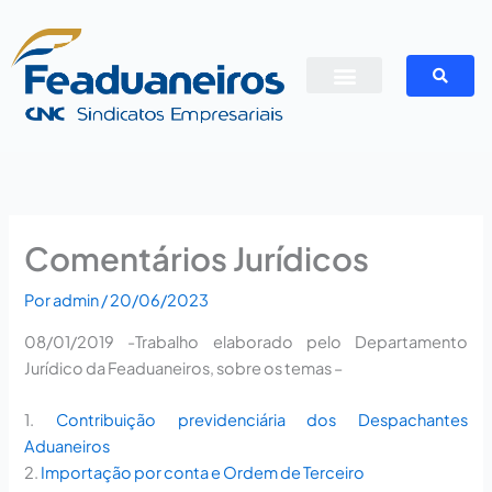
Ir
para
o
conteúdo
Comentários Jurídicos
Por
admin
/
20/06/2023
08/01/2019
-Trabalho elaborado pelo Departamento
Jurídico da Feaduaneiros, sobre os temas –
1.
Contribuição previdenciária dos Despachantes
Aduaneiros
2.
Importação por conta e Ordem de Terceiro