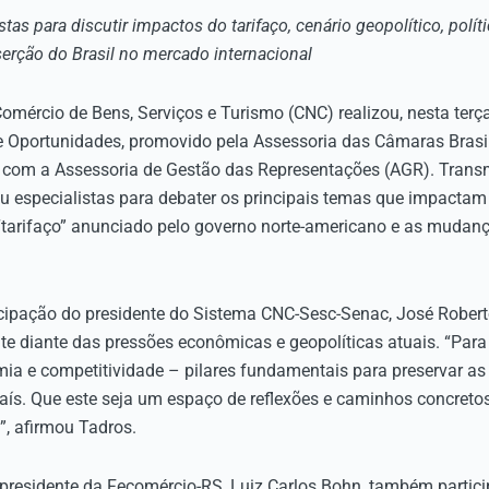
stas para discutir impactos do tarifaço, cenário geopolítico, polít
nserção do Brasil no mercado internacional
mércio de Bens, Serviços e Turismo (CNC) realizou, nesta terça
e Oportunidades, promovido pela Assessoria das Câmaras Brasi
 com a Assessoria de Gestão das Representações (AGR). Transm
iu especialistas para debater os principais temas que impactam 
o “tarifaço” anunciado pelo governo norte-americano e as mudanç
icipação do presidente do Sistema CNC-Sesc-Senac, José Robert
te diante das pressões econômicas e geopolíticas atuais. “Para
omia e competitividade – pilares fundamentais para preservar a
ís. Que este seja um espaço de reflexões e caminhos concretos
l”, afirmou Tadros.
 presidente da Fecomércio-RS, Luiz Carlos Bohn, também partici