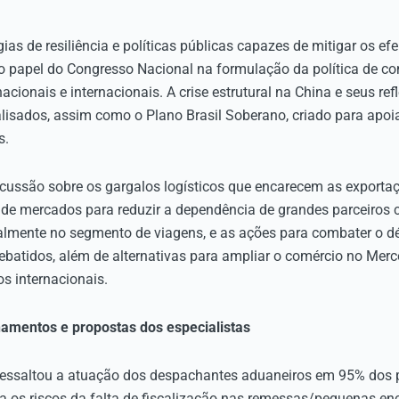
ias de resiliência e políticas públicas capazes de mitigar os efe
 papel do Congresso Nacional na formulação da política de com
ionais e internacionais. A crise estrutural na China e seus re
alisados, assim como o Plano Brasil Soberano, criado para apoi
s.
scussão sobre os gargalos logísticos que encarecem as exportaçõ
 de mercados para reduzir a dependência de grandes parceiros 
lmente no segmento de viagens, e as ações para combater o dé
tidos, além de alternativas para ampliar o comércio no Merc
s internacionais.
namentos e propostas dos especialistas
ressaltou a atuação dos despachantes aduaneiros em 95% dos 
ara os riscos da falta de fiscalização nas remessas/pequenas e