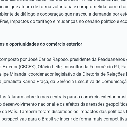
dicais que atuam de forma voluntária e comprometida com o fo
biente de diálogo e cooperação que nasceu a demanda por est
 Free, impactos do tarifaço e mudanças no cenário político e ec
ios e oportunidades do comércio exterior
composto por José Carlos Raposo, presidente da Feaduaneiros e
 Exterior (CBCEX); Otávio Leite, consultor da Fecomércio-RJ; Fa
lipe Miranda, coordenador legislativo da Diretoria de Relações 
a jornalista Karina Praça, da Gerência Executiva de Comunicaç
tas falaram sobre temas centrais para o comércio exterior brasi
o desenvolvimento nacional e os efeitos das tensões geopolític
e do País. Também foram discutidos os impactos das políticas t
s perspectivas para o Brasil se inserir de forma mais competiti