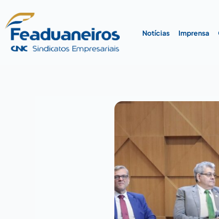
Ir
para
o
Notícias
Imprensa
conteúdo