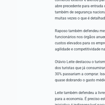
abre precedente para entrada 
também de segurança naciona
muitas vezes o que é detalha
Raposo também defendeu melhor
funcionários nos órgãos anuen
custos elevados para os empre
agilidade e competitividade n
Otávio Leite destacou o turis
dos turistas que já consumir
30% passariam a comprar. Isso
quase dobrando o gasto médio
Leite também defendeu a livre
para a economia. É preciso est
iniciativa é indispensável para