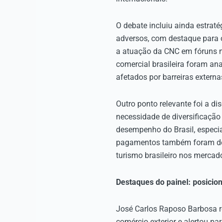
O debate incluiu ainda estratég
adversos, com destaque para o
a atuação da CNC em fóruns nac
comercial brasileira foram an
afetados por barreiras externa
Outro ponto relevante foi a di
necessidade de diversificação
desempenho do Brasil, especia
pagamentos também foram deba
turismo brasileiro nos mercado
Destaques do painel: posicio
José Carlos Raposo Barbosa 
comércio exterior e alertou p