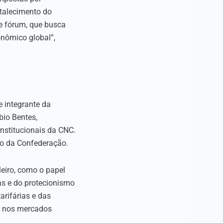
rtalecimento do
e fórum, que busca
onômico global”,
 integrante da
bio Bentes,
Institucionais da CNC.
ão da Confederação.
leiro, como o papel
as e do protecionismo
arifárias e das
va nos mercados