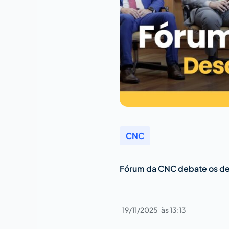
CNC
Fórum da CNC debate os des
19/11/2025
às
13:13