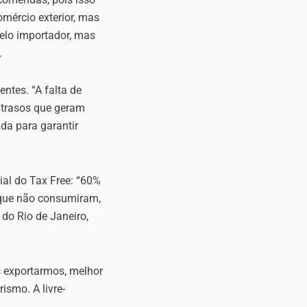
mércio exterior, mas
lo importador, mas
.
ntes. “A falta de
 atrasos que geram
da para garantir
ial do Tax Free: “60%
 que não consumiram,
do Rio de Janeiro,
s exportarmos, melhor
ismo. A livre-