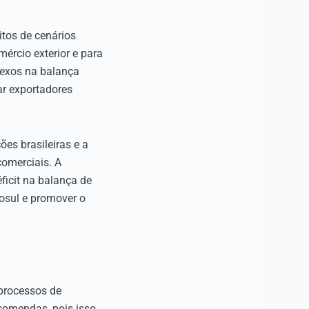
itos de cenários
ércio exterior e para
flexos na balança
ar exportadores
es brasileiras e a
comerciais. A
ficit na balança de
osul e promover o
processos de
ncomendas, pois isso