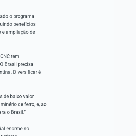
riado o programa
luindo benefícios
s e ampliação de
A CNC tem
 Brasil precisa
ina. Diversificar é
 de baixo valor.
inério de ferro, e, ao
a o Brasil.”
cial enorme no