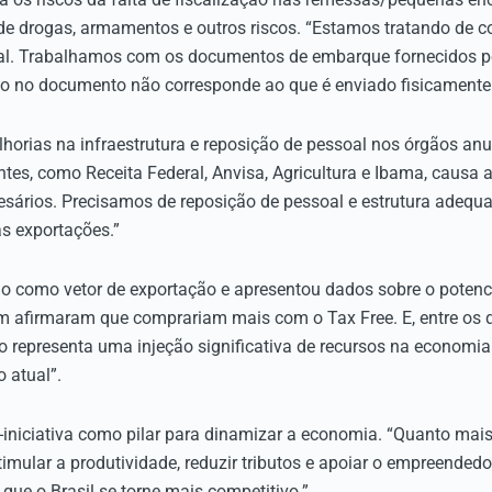
de drogas, armamentos e outros riscos. “Estamos tratando de co
l. Trabalhamos com os documentos de embarque fornecidos pe
do no documento não corresponde ao que é enviado fisicamente
ias na infraestrutura e reposição de pessoal nos órgãos anue
tes, como Receita Federal, Anvisa, Agricultura e Ibama, causa
sários. Precisamos de reposição de pessoal e estrutura adequa
as exportações.”
mo como vetor de exportação e apresentou dados sobre o potenc
am afirmaram que comprariam mais com o Tax Free. E, entre os
 representa uma injeção significativa de recursos na economia 
 atual”.
-iniciativa como pilar para dinamizar a economia. “Quanto mai
imular a produtividade, reduzir tributos e apoiar o empreendedor
 que o Brasil se torne mais competitivo.”