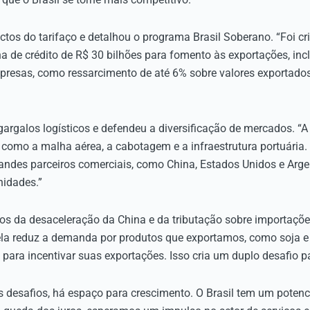
ctos do tarifaço e detalhou o programa Brasil Soberano. “Foi c
a de crédito de R$ 30 bilhões para fomento às exportações, inc
presas, como ressarcimento de até 6% sobre valores exportado
rgalos logísticos e defendeu a diversificação de mercados. “
mo a malha aérea, a cabotagem e a infraestrutura portuária. O
andes parceiros comerciais, como China, Estados Unidos e Argent
nidades.”
tos da desaceleração da China e da tributação sobre importações
la reduz a demanda por produtos que exportamos, como soja e m
ara incentivar suas exportações. Isso cria um duplo desafio par
 desafios, há espaço para crescimento. O Brasil tem um poten