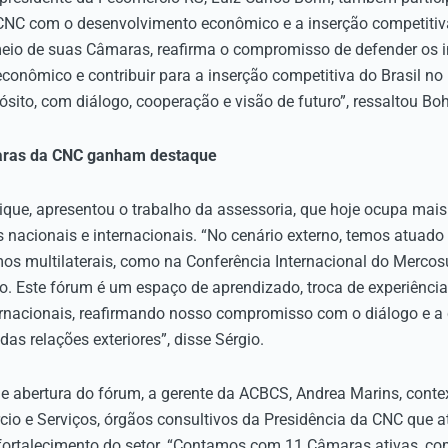
NC com o desenvolvimento econômico e a inserção competitiva
eio de suas Câmaras, reafirma o compromisso de defender os in
onômico e contribuir para a inserção competitiva do Brasil no
sito, com diálogo, cooperação e visão de futuro”, ressaltou Bo
maras da CNC ganham destaque
ique, apresentou o trabalho da assessoria, que hoje ocupa mai
s nacionais e internacionais. “No cenário externo, temos atuado
 multilaterais, como na Conferência Internacional do Mercosu
ro. Este fórum é um espaço de aprendizado, troca de experiênc
ernacionais, reafirmando nosso compromisso com o diálogo e a
das relações exteriores”, disse Sérgio.
e abertura do fórum, a gerente da ACBCS, Andrea Marins, conte
cio e Serviços, órgãos consultivos da Presidência da CNC que
 fortalecimento do setor. “Contamos com 11 Câmaras ativas, c