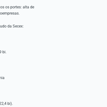
s os portes: alta de
roempresas.
tudo da Secex:
 bi.
hia
2,4 bi).