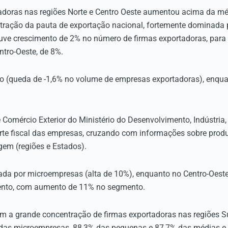
doras nas regiões Norte e Centro Oeste aumentou acima da méd
tração da pauta de exportação nacional, fortemente dominada p
uve crescimento de 2% no número de firmas exportadoras, para
ntro-Oeste, de 8%.
ão (queda de -1,6% no volume de empresas exportadoras), enqua
 Comércio Exterior do Ministério do Desenvolvimento, Indústria
te fiscal das empresas, cruzando com informações sobre produ
igem (regiões e Estados).
uxada por microempresas (alta de 10%), enquanto no Centro-Oest
nto, com aumento de 11% no segmento.
 a grande concentração de firmas exportadoras nas regiões Su
das microempresas, 88,3% das pequenas e 87,7% das médias e