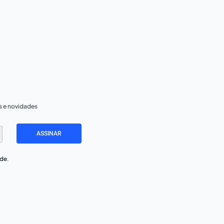
s e novidades
ASSINAR
ade
.