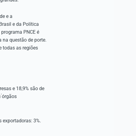
de e a
rasil e da Política
 O programa PNCE é
a na questão de porte.
 todas as regiões
resas e 18,9% são de
 ́órgãos
s exportadoras: 3%.