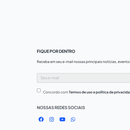
FIQUE POR DENTRO
Receba em seu e-mail nossas principais notícias, evento
Seu
e-
mail
Concordo com
Termos de uso e política de privacid
NOSSAS REDES SOCIAIS
F
I
Y
W
a
n
o
h
c
s
u
a